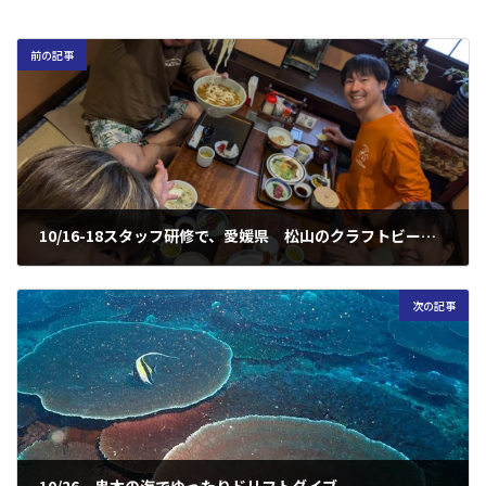
前の記事
10/16-18スタッフ研修で、愛媛県 松山のクラフトビールと愛南の海と夜と紫電改展示館で、歴史を学び、満喫して、学びと栄養を養ったってお話
2024年10月24日
次の記事
10/26 串本の海でゆったりドリフトダイブ