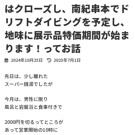
はクローズし、南紀串本でド
リフトダイビングを予定し、
地味に展示品特価期間が始ま
ります！ってお話
最
2024年10月25日
2025年7月1日
終
更
先日は、少し離れた
新
スーパー銭湯でしたが
日
時
:
今月は、男性に限り
風呂と岩盤浴と食事付きで
2000円を切るってところが
あって営業開始の10時に