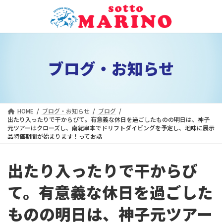
コ
ナ
ン
ビ
テ
ゲ
ン
ー
ツ
シ
ブログ・お知らせ
へ
ョ
ス
ン
キ
に
ッ
移
プ
動
HOME
ブログ・お知らせ
ブログ
出たり入ったりで干からびて。有意義な休日を過ごしたものの明日は、神子
元ツアーはクローズし、南紀串本でドリフトダイビングを予定し、地味に展示
品特価期間が始まります！ってお話
出たり入ったりで干からび
て。有意義な休日を過ごした
ものの明日は、神子元ツアー