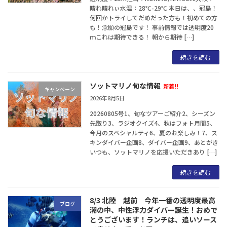
晴れ晴れぃ水温：28℃-29℃ 本日は、、冠島！
何回かトライしてだめだった方も！初めての方
も！念願の冠島です！ 事前情報では透明度20
ｍこれは期待できる！ 朝から期待 […]
続きを読む
ソットマリノ旬な情報
新着!!
キャンぺーン
2026年8月5日
20260805号1、旬なツアーご紹介2、シーズン
先取り3、ラジオクイズ4、秋はフォト月間5、
今月のスペシャルティ6、夏のお楽しみ！7、ス
キンダイバー企画8、ダイバー企画9、あとがき
いつも、ソットマリノを応援いただきあり […]
続きを読む
8/3 北陸 越前 今年一番の透明度最高
ブログ
潮の中、中性浮力ダイバー誕生！おめで
とうございます！ランチは、追いソース