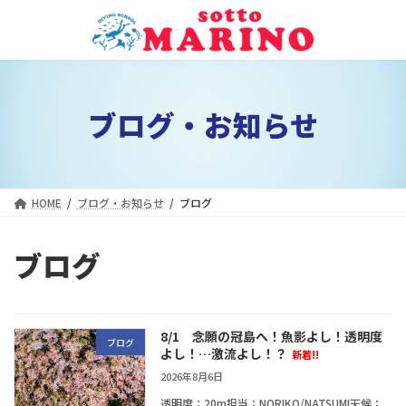
コ
ナ
ン
ビ
テ
ゲ
ン
ー
ツ
シ
ブログ・お知らせ
へ
ョ
ス
ン
キ
に
ッ
移
プ
動
HOME
ブログ・お知らせ
ブログ
ブログ
8/1 念願の冠島へ！魚影よし！透明度
ブログ
よし！…激流よし！？
新着!!
2026年8月6日
透明度：20m担当：NORIKO/NATSUMI天候：