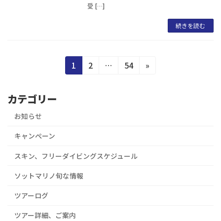
受 […]
続きを読む
投
固
固
固
1
2
…
54
»
定
定
定
稿
ペ
ペ
ペ
カテゴリー
の
ー
ー
ー
ジ
ジ
ジ
お知らせ
ペ
ー
キャンぺーン
ジ
スキン、フリーダイビングスケジュール
送
ソットマリノ旬な情報
り
ツアーログ
ツアー詳細、ご案内