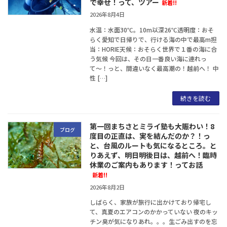
で幸せ！って、ツアー
新着!!
2026年8月4日
水温：水面30℃。10m以深26℃透明度：おそ
らく愛知で日帰りで、行ける海の中で最高m担
当：HORIE天候：おそらく世界で１番の海に合
う気候 今回は、その日一番良い海に連れっ
て〜！っと、間違いなく最高潮の！越前へ！ 中
性 […]
続きを読む
第一回まちさとミライ塾も大賑わい！8
ブログ
度目の正直は、実を結んだのか？！っ
と、台風のルートも気になるところ。と
りあえず、明日明後日は、越前へ！臨時
休業のご案内もあります！ってお話
新着!!
2026年8月2日
しばらく、家族が旅行に出かけており帰宅し
て、真夏のエアコンのかかっていない 夜のキッ
チン臭が気になりあれ。。。生ごみ出すのを忘