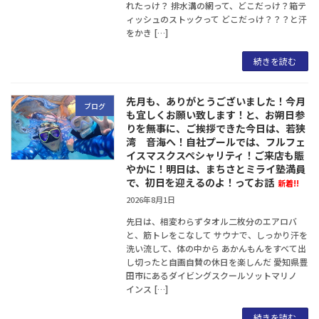
れたっけ？ 排水溝の網って、どこだっけ？箱テ
ィッシュのストックって どこだっけ？？？と汗
をかき […]
続きを読む
先月も、ありがとうございました！今月
ブログ
も宜しくお願い致します！と、お朔日参
りを無事に、ご挨拶できた今日は、若狭
湾 音海へ！自社プールでは、フルフェ
イスマスクスペシャリティ！ご来店も賑
やかに！明日は、まちさとミライ塾満員
で、初日を迎えるのよ！ってお話
新着!!
2026年8月1日
先日は、相変わらずタオル二枚分のエアロバ
と、筋トレをこなして サウナで、しっかり汗を
洗い流して、体の中から あかんもんをすべて出
し切ったと自画自賛の休日を楽しんだ 愛知県豊
田市にあるダイビングスクールソットマリノ
インス […]
続きを読む