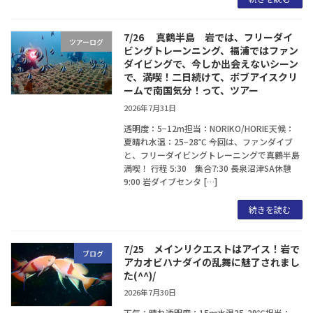
7/26 真鶴半島 岩では、フリーダイ
ツアーログ
ビングトレーンニング、福浦ではファン
ダイビングで、今しか出会えないシーン
で、満喫！二日続けて、ボブアイスクリ
ームで南国気分！って、ツアー
2026年7月31日
透明度：5−12m担当：NORIKO/HORIE天候：
夏晴れ水温：25−28℃ 今回は、ファンダイブ
と、フリーダイビングトレーニングで真鶴半島
満喫！ 行程 5:30 集合7:30 長泉沼津SA休憩
9:00 岩ダイブセンタ […]
続きを読む
7/25 メインリクエストはアイス！岩で
ブログ
アカオビハナダイの乱舞に魅了されまし
た(^^)/
2026年7月30日
天気：晴れ透明度：15ｍ水温25-29℃担当：