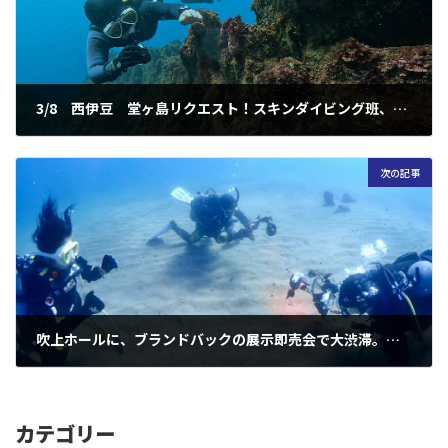
3/8 西伊豆 堂ヶ島リクエスト！スキンダイビング班、スキューバダイビング班と別れて、旬な海でボートダイブ！ってツアー
2025年3月11日
次の記事
吹上ホールに、ブランドバックの展示即売会で大渋滞。ダイビング器材の展示会は、大熱狂！映えるTUSAロングフィンも、実力派を確認して、大人の目にも優しいATOMOS3に驚愕！マンタも無事に会えて明日の石垣島の海にも期待！ってお話
2025年3月14日
カテゴリー