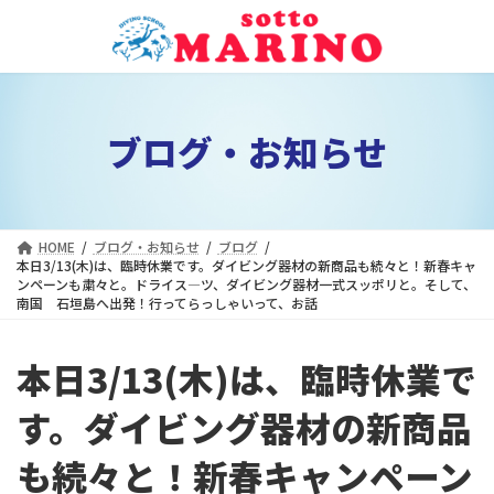
コ
ナ
ン
ビ
テ
ゲ
ン
ー
ツ
シ
ブログ・お知らせ
へ
ョ
ス
ン
キ
に
ッ
移
プ
動
HOME
ブログ・お知らせ
ブログ
本日3/13(木)は、臨時休業です。ダイビング器材の新商品も続々と！新春キャ
ンペーンも粛々と。ドライス―ツ、ダイビング器材一式スッポリと。そして、
南国 石垣島へ出発！行ってらっしゃいって、お話
本日3/13(木)は、臨時休業で
す。ダイビング器材の新商品
も続々と！新春キャンペーン