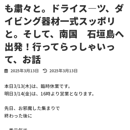
も粛々と。ドライス―ツ、ダ
イビング器材一式スッポリ
と。そして、南国 石垣島へ
出発！行ってらっしゃいっ
て、お話
最
2025年3月13日
2025年3月13日
終
更
本日3/13(木)は、臨時休業です。
新
明日3/14(金)は、16時より営業となります。
日
時
:
先日、お邪魔した集まりで
終わった後に