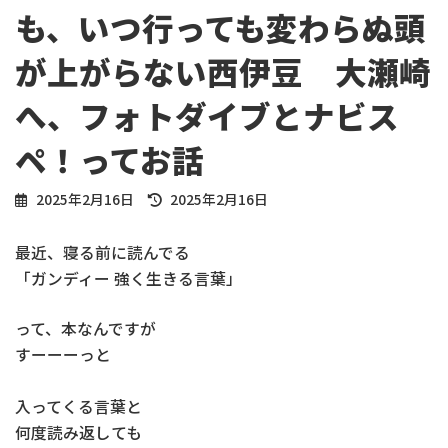
も、いつ行っても変わらぬ頭
が上がらない西伊豆 大瀬崎
へ、フォトダイブとナビス
ペ！ってお話
最
2025年2月16日
2025年2月16日
終
更
最近、寝る前に読んでる
新
「ガンディー 強く生きる言葉」
日
時
:
って、本なんですが
すーーーっと
入ってくる言葉と
何度読み返しても