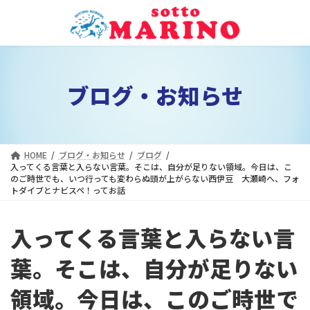
コ
ナ
ン
ビ
テ
ゲ
ン
ー
ツ
シ
ブログ・お知らせ
へ
ョ
ス
ン
キ
に
ッ
移
プ
動
HOME
ブログ・お知らせ
ブログ
入ってくる言葉と入らない言葉。そこは、自分が足りない領域。今日は、こ
のご時世でも、いつ行っても変わらぬ頭が上がらない西伊豆 大瀬崎へ、フォ
トダイブとナビスペ！ってお話
入ってくる言葉と入らない言
葉。そこは、自分が足りない
領域。今日は、このご時世で