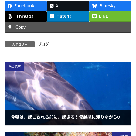
Facebook
X
Bluesky
Hatena
LINE
Threads
Copy
ブログ
カテゴリー
前の記事
今朝は、起こされる前に、起きる！優越感に浸りながら8割は、ボツ！そんな中、西伊豆 雲見であんな子やこんな子！今年初のチンも決定！3/29(土)は、今年初の初沈酒で、ダン、チンで、ウォンテッド！ってお話
2025年2月15日