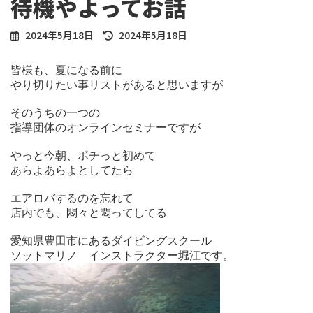
待機やよってお話
最
2024年5月18日
2024年5月18日
終
更
皆様も、夏になる前に

新
やり切りたい事リストがあると思いますが

日
時
そのうちの一つの

:
指導団体のオンラインセミナーですが

やっと今朝、ポチっと初めて

あらよあらよとしてたら

エアロバするのを忘れて

店内でも、悶々と悶ってしてる

愛知県豊田市にあるダイビングスクール
