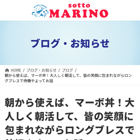
コ
ナ
ン
ビ
テ
ゲ
ン
ー
ツ
シ
ブログ・お知らせ
へ
ョ
ス
ン
キ
に
ッ
移
プ
動
HOME
ブログ・お知らせ
ブログ
朝から使えば、マーボ丼！大人しく朝活して、皆の笑顔に包まれながらロン
グブレスで待機やよってお話
朝から使えば、マーボ丼！大
人しく朝活して、皆の笑顔に
包まれながらロングブレスで